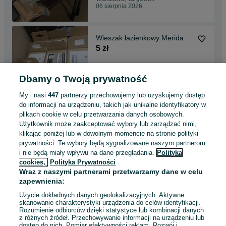
06 sierpnia 2026
Wieszak łazienkowy Merida
5 zł
Dbamy o Twoją prywatność
Warszawa, Targówek
06 sierpnia 2026
My i nasi
447
partnerzy przechowujemy lub uzyskujemy dostęp
do informacji na urządzeniu, takich jak unikalne identyfikatory w
plikach cookie w celu przetwarzania danych osobowych.
szara umywalka ROCA
Użytkownik może zaakceptować wybory lub zarządzać nimi,
300 zł
klikając poniżej lub w dowolnym momencie na stronie polityki
prywatności. Te wybory będą sygnalizowane naszym partnerom
i nie będą miały wpływu na dane przeglądania.
Polityka
cookies,
Polityka Prywatności
Warszawa, Targówek
Wraz z naszymi partnerami przetwarzamy dane w celu
06 sierpnia 2026
zapewnienia:
Użycie dokładnych danych geolokalizacyjnych. Aktywne
skanowanie charakterystyki urządzenia do celów identyfikacji.
Rozumienie odbiorców dzięki statystyce lub kombinacji danych
1
2
3
4
z różnych źródeł. Przechowywanie informacji na urządzeniu lub
dostęp do nich. Pomiar efektywności reklam. Rozwój i